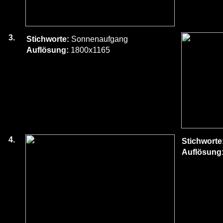
3.
Stichworte:
Sonnenaufgang
Auflösung:
1800x1165
4.
Stichworte
Auflösung