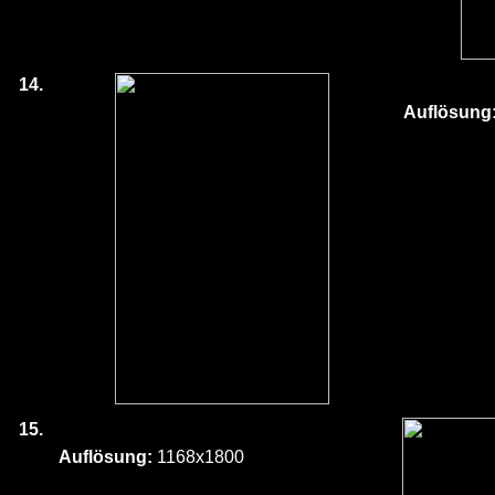
14.
Auflösung
15.
Auflösung:
1168x1800