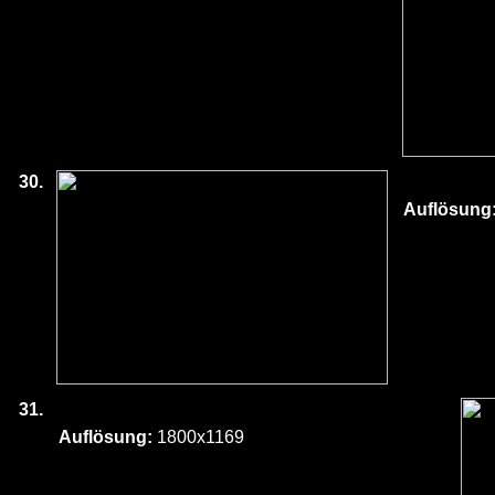
30.
Auflösung
31.
Auflösung:
1800x1169