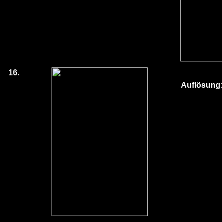
16.
Auflösung