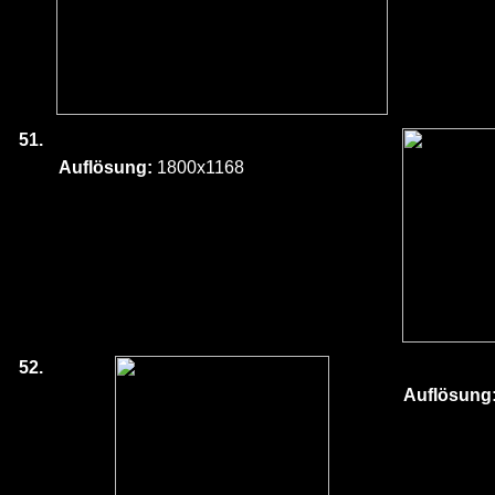
51.
Auflösung:
1800x1168
52.
Auflösung