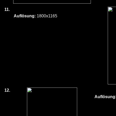
11.
Auflösung:
1800x1165
12.
Auflösung