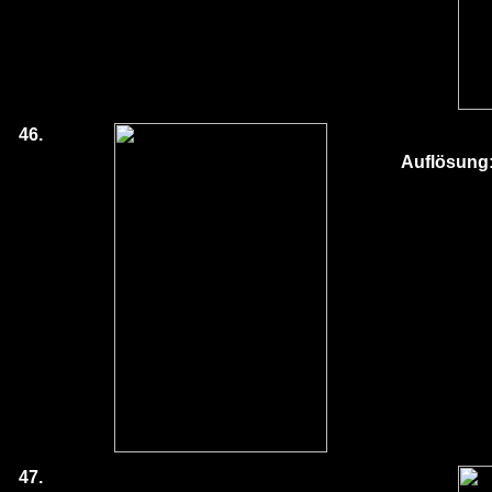
46.
Auflösung
47.