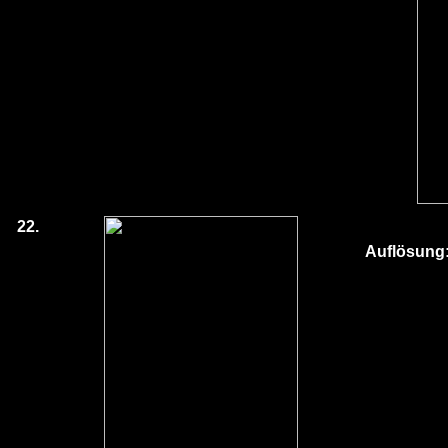
22.
Auflösung