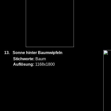
13.
Sonne hinter Baumwipfeln
Stichworte:
Baum
Auflösung:
1168x1800